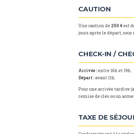
CAUTION
Une caution de
250 €
est d
jours après le départ, sous 
CHECK-IN / CH
Arrivée :
entre 16h et 19h.
Départ :
avant 11h.
Pour une arrivée tardive (
remise de clés ou un accuei
TAXE DE SÉJOU
Conformément à la régleme