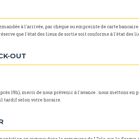
emandée à l'arrivée, par chèque ou empreinte de carte bancaire. 
réserve que l'état des lieux de sortie soit conforme à l'état des l
ECK-OUT
après 19h), merci de nous prévenir à l'avance : nous mettons en 
l tardif selon votre horaire.
R
ntation en vigueur dans la commune de L'Isle-sur-la-Sorgue, u