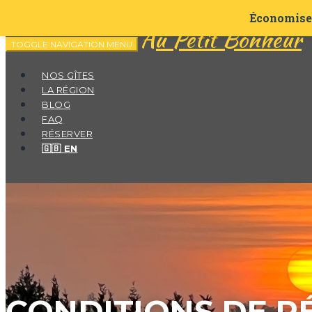
Économisez
Au Petit Bonheur
TOGGLE NAVIGATION
MENU
NOS GÎTES
LA RÉGION
BLOG
FAQ
RÉSERVER
🇬🇧 EN
CONDITIONS DE R