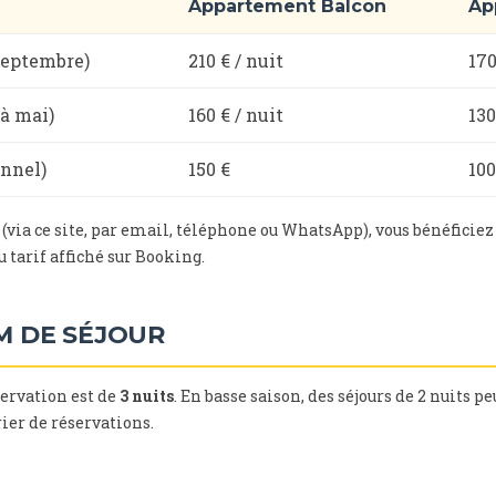
Appartement Balcon
Ap
 septembre)
210 € / nuit
170
 à mai)
160 € / nuit
130
onnel)
150 €
100
(via ce site, par email, téléphone ou WhatsApp), vous bénéfic
 tarif affiché sur Booking.
M DE SÉJOUR
rvation est de
3 nuits
. En basse saison, des séjours de 2 nuits p
ier de réservations.