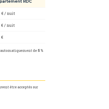
partement RDC
 € / nuit
 € / nuit
 €
iez automatiquement de
5 %
euvent être acceptés sur