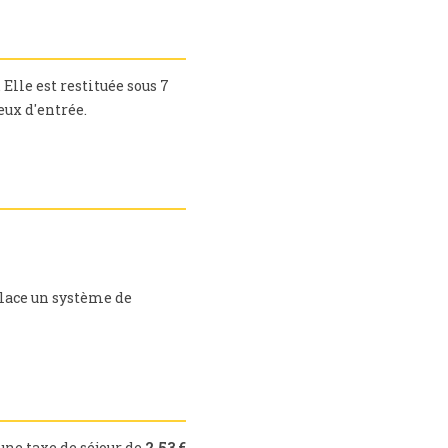
Elle est restituée sous 7
ieux d'entrée.
place un système de
ne taxe de séjour de
2,53 €