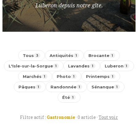
Luberon depuis notre gîte.
Tous
Antiquités
Brocante
3
1
1
L'Isle-sur-la-Sorgue
Lavandes
Luberon
1
1
1
Marchés
Photo
Printemps
1
1
1
Pâques
Randonnée
Sénanque
1
1
1
Été
1
Filtre actif :
Gastronomie
· 0 article ·
Tout voir