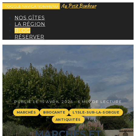
Au Petit Bonheur
TOGGLE NAVIGATION
MENU
NOS GÎTES
LA RÉGION
BLOG
RÉSERVER
PUBLIÉ LE 15 AVRIL 2026 · 6 MIN DE LECTURE
MARCHÉS
BROCANTE
L'ISLE-SUR-LA-SORGUE
ANTIQUITÉS
MARCHÉS ET